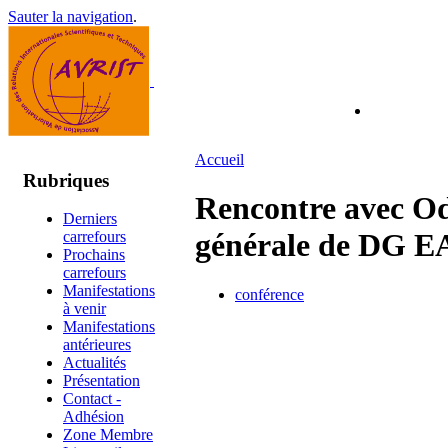
Sauter la navigation
.
Accueil
Rubriques
Rencontre avec Odi
Derniers
générale de DG 
carrefours
Prochains
carrefours
Manifestations
conférence
à venir
Manifestations
antérieures
Actualités
Présentation
Contact -
Adhésion
Zone Membre