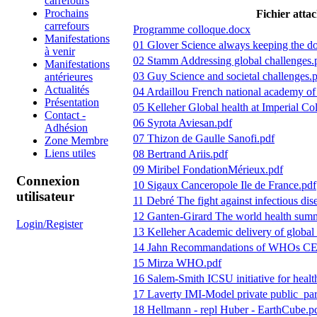
carrefours
Prochains
Fichier atta
carrefours
Programme colloque.docx
Manifestations
01 Glover Science always keeping the d
à venir
02 Stamm Addressing global challenges.
Manifestations
03 Guy Science and societal challenges.
antérieures
Actualités
04 Ardaillou French national academy of
Présentation
05 Kelleher Global health at Imperial Co
Contact -
06 Syrota Aviesan.pdf
Adhésion
07 Thizon de Gaulle Sanofi.pdf
Zone Membre
Liens utiles
08 Bertrand Ariis.pdf
09 Miribel FondationMérieux.pdf
Connexion
10 Sigaux Canceropole Ile de France.pdf
utilisateur
11 Debré The fight against infectious dis
12 Ganten-Girard The world health summ
Login/Register
13 Kelleher Academic delivery of global 
14 Jahn Recommandations of WHOs C
15 Mirza WHO.pdf
16 Salem-Smith ICSU initiative for heal
17 Laverty IMI-Model private public_par
18 Hellmann - repl Huber - EarthCube.p