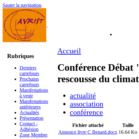
Sauter la navigation
.
Accueil
Rubriques
Conférence Débat "
Derniers
carrefours
rescousse du clima
Prochains
carrefours
Manifestations
actualité
à venir
Manifestations
association
antérieures
conférence
Actualités
Présentation
Contact -
Fichier attaché
Taille
Adhésion
Annonce livre C Benard.docx
16.64 Ko
Zone Membre