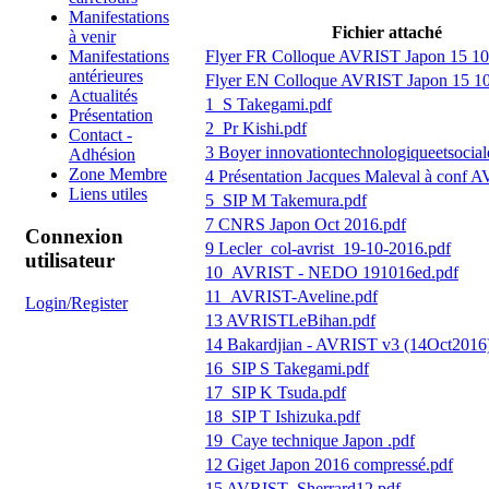
Manifestations
Fichier attaché
à venir
Flyer FR Colloque AVRIST Japon 15 10 
Manifestations
antérieures
Flyer EN Colloque AVRIST Japon 15 10 
Actualités
1_S Takegami.pdf
Présentation
2_Pr Kishi.pdf
Contact -
3 Boyer innovationtechnologiqueetsocia
Adhésion
Zone Membre
4 Présentation Jacques Maleval à conf 
Liens utiles
5_SIP M Takemura.pdf
7 CNRS Japon Oct 2016.pdf
Connexion
9 Lecler_col-avrist_19-10-2016.pdf
utilisateur
10_AVRIST - NEDO 191016ed.pdf
11_AVRIST-Aveline.pdf
Login/Register
13 AVRISTLeBihan.pdf
14 Bakardjian - AVRIST v3 (14Oct2016)
16_SIP S Takegami.pdf
17_SIP K Tsuda.pdf
18_SIP T Ishizuka.pdf
19_Caye technique Japon .pdf
12 Giget Japon 2016 compressé.pdf
15 AVRIST_Sherrard12.pdf