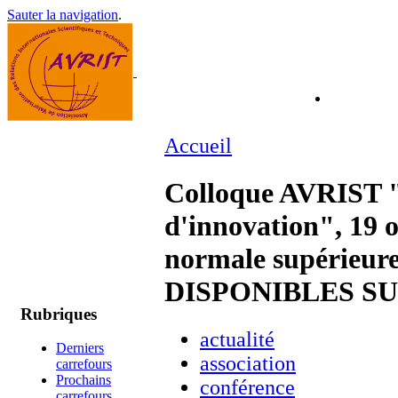
Sauter la navigation
.
Accueil
Colloque AVRIST "
d'innovation", 19 
normale supérie
DISPONIBLES SU
Rubriques
actualité
Derniers
association
carrefours
Prochains
conférence
carrefours